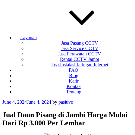
Layanan
Jasa Pasang CCTV
Jasa Service CCTV
Jasa Perawatan CCTV
Rental CCTV Jambi
Jasa Instalasi Jaringan Internet
FAQ
Blog
Karir
Kontak
Tentang
Posted
June 4, 2024
June 4, 2024
by
pasitive
on
Jual Daun Pisang di Jambi Harga Mulai
Dari Rp 3.000 Per Lembar