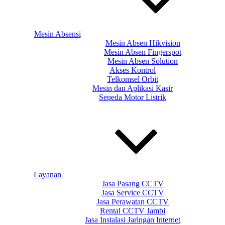
Mesin Absensi
Mesin Absen Hikvision
Mesin Absen Fingerspot
Mesin Absen Solution
Akses Kontrol
Telkomsel Orbit
Mesin dan Aplikasi Kasir
Sepeda Motor Listrik
Layanan
Jasa Pasang CCTV
Jasa Service CCTV
Jasa Perawatan CCTV
Rental CCTV Jambi
Jasa Instalasi Jaringan Internet