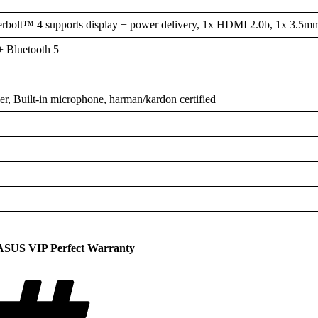
bolt™ 4 supports display + power delivery, 1x HDMI 2.0b, 1x 3.5m
+ Bluetooth 5
r, Built-in microphone, harman/kardon certified
n ASUS VIP Perfect Warranty
Tags