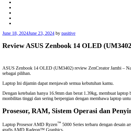
Posted
June 18, 2024
June 23, 2024
by
pasitive
on
Review ASUS Zenbook 14 OLED (UM3402),
ASUS Zenbook 14 OLED (UM3402) review ZenCreator Jambi – Nah, 
sebagai pilihan.
Laptop Ini dijamin dapat menjawab semua kebutuhan kamu.
Dengan ketebalan hanya 16.9mm dan berat 1.39kg, membuat laptop 
monbilitas tinggi dan sering berpergian dengan membawa laptop untu
Prosesor, RAM, Sistem Operasi dan Pen
™
Laptop Prosesor AMD Ryzen
5000 Series terbaru dengan desain ar
grafis AMD Radeon™ Graphics.