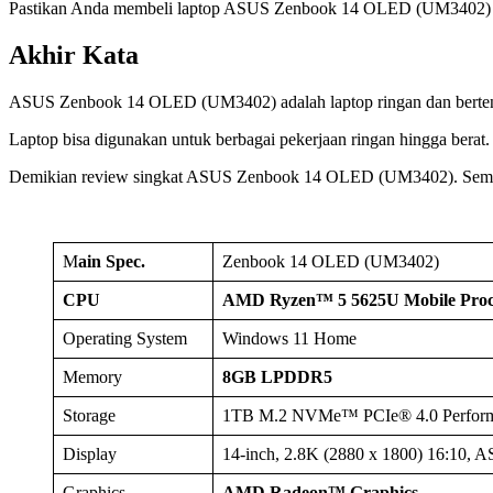
Pastikan Anda membeli laptop ASUS Zenbook 14 OLED (UM3402) di tok
Akhir Kata
ASUS Zenbook 14 OLED (UM3402) adalah laptop ringan dan berte
Laptop bisa digunakan untuk berbagai pekerjaan ringan hingga berat
Demikian review singkat ASUS Zenbook 14 OLED (UM3402). Semo
M
ain Spec.
Zenbook 14 OLED (UM3402)
CPU
AMD Ryzen™ 5 5625U Mobile Proc
Operating System
Windows 11 Home
Memory
8GB LPDDR5
Storage
1TB M.2 NVMe™ PCIe® 4.0 Perfor
Display
14-inch, 2.8K (2880 x 1800) 16:10,
Graphics
AMD Radeon™ Graphics