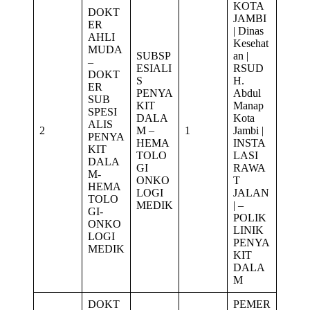
KOTA
DOKT
JAMBI
ER
| Dinas
AHLI
Kesehat
MUDA
SUBSP
an |
–
ESIALI
RSUD
DOKT
S
H.
ER
PENYA
Abdul
SUB
KIT
Manap
SPESI
DALA
Kota
ALIS
2
M –
1
Jambi |
PENYA
HEMA
INSTA
KIT
TOLO
LASI
DALA
GI
RAWA
M-
ONKO
T
HEMA
LOGI
JALAN
TOLO
MEDIK
| –
GI-
POLIK
ONKO
LINIK
LOGI
PENYA
MEDIK
KIT
DALA
M
DOKT
PEMER