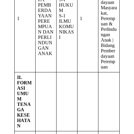
dayaan
PEMB
HUKU
Masyara
ERDA
M
kat,
YAAN
S-1
1
1
Peremp
PERE
ILMU
uan &
MPUA
KOMU
Perlindu
N DAN
NIKAS
ngan
PERLI
I
Anak |
NDUN
Bidang
GAN
Pember
ANAK
dayaan
Peremp
uan
II.
FORM
ASI
UMU
M
TENA
GA
KESE
HATA
N