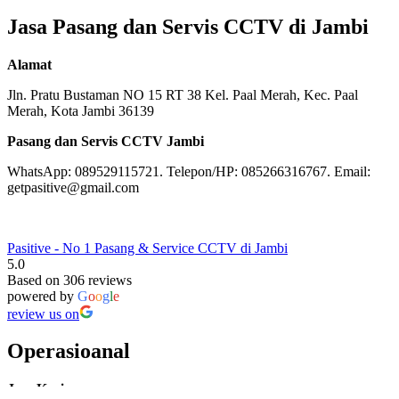
Jasa Pasang dan Servis CCTV di Jambi
Alamat
Jln. Pratu Bustaman NO 15 RT 38 Kel. Paal Merah, Kec. Paal
Merah, Kota Jambi 36139
Pasang dan Servis CCTV Jambi
WhatsApp: 089529115721. Telepon/HP: 085266316767. Email:
getpasitive@gmail.com
Pasitive - No 1 Pasang & Service CCTV di Jambi
5.0
Based on 306 reviews
powered by
G
o
o
g
l
e
review us on
Operasioanal
Jam Kerja