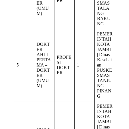
ER
ER
SMAS
(UMU
TALA
M)
NG
BAKU
NG
PEMER
INTAH
DOKT
KOTA
ER
JAMBI
AHLI
| Dinas
PROFE
PERTA
Kesehat
SI
5
MA –
1
an |
DOKT
DOKT
PUSKE
ER
ER
SMAS
(UMU
TANJU
M)
NG
PINAN
G
PEMER
INTAH
KOTA
JAMBI
| Dinas