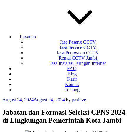
Layanan
Jasa Pasang CCTV
Jasa Service CCTV
Jasa Perawatan CCTV
Rental CCTV Jambi
Jasa Instalasi Jaringan Internet
FAQ
Blog
Karir
Kontak
Tentang
Posted
August 24, 2024
August 24, 2024
by
pasitive
on
Jabatan dan Formasi Seleksi CPNS 2024
di Lingkungan Pemerintah Kota Jambi