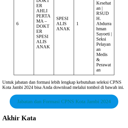
DOKT
Kesehat
ER
an |
AHLI
RSUD
PERTA
SPESI
H.
MA –
6
ALIS
1
Abdurra
DOKT
ANAK
hman
ER
Sayoeti |
SPESI
Seksi
ALIS
Pelayan
ANAK
an
Medis
&
Perawat
an
Untuk jabatan dan formasi lebih lengkap kebutuhan seleksi CPNS
Kota Jambi 2024 bisa Anda download melalui tombol di bawah ini.
Jabatan dan Formasi CPNS Kota Jambi 2024
Akhir Kata