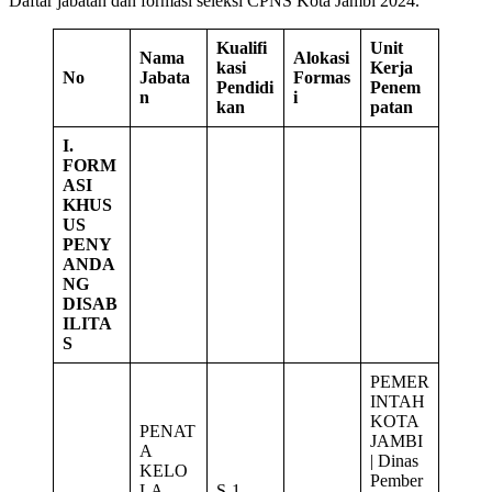
Daftar jabatan dan formasi seleksi CPNS Kota Jambi 2024.
Kualifi
Unit
Nama
Alokasi
kasi
Kerja
No
Jabata
Formas
Pendidi
Penem
n
i
kan
patan
I.
FORM
ASI
KHUS
US
PENY
ANDA
NG
DISAB
ILITA
S
PEMER
INTAH
KOTA
PENAT
JAMBI
A
| Dinas
KELO
Pember
LA
S-1