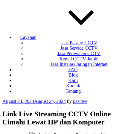
Layanan
Jasa Pasang CCTV
Jasa Service CCTV
Jasa Perawatan CCTV
Rental CCTV Jambi
Jasa Instalasi Jaringan Internet
FAQ
Blog
Karir
Kontak
Tentang
Posted
August 24, 2024
August 24, 2024
by
pasitive
on
Link Live Streaming CCTV Online
Cimahi Lewat HP dan Komputer