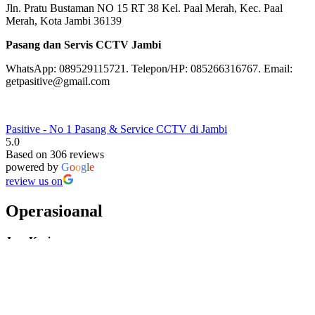
Jln. Pratu Bustaman NO 15 RT 38 Kel. Paal Merah, Kec. Paal
Merah, Kota Jambi 36139
Pasang dan Servis CCTV Jambi
WhatsApp: 089529115721. Telepon/HP: 085266316767. Email:
getpasitive@gmail.com
Pasitive - No 1 Pasang & Service CCTV di Jambi
5.0
Based on 306 reviews
powered by
G
o
o
g
l
e
review us on
Operasioanal
Jam Kerja
Senin – Jum’at: 08:00 – 17:00
Sabtu: 08:00 – 16:00
Minggu/Hari Besar: Tutup
Facebook