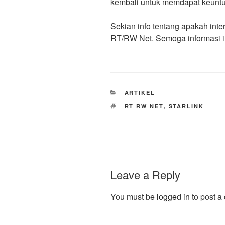
kembali untuk memdapat keunt
Sekian info tentang apakah inte
RT/RW Net. Semoga informasi i
CATEGORIES
ARTIKEL
TAGS
RT RW NET
,
STARLINK
Leave a Reply
You must be
logged in
to post a