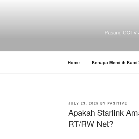
Skip
to
content
Pasang CCTV J
Home
Kenapa Memilih Kami
POSTED
JULY 23, 2025
BY
PASITIVE
ON
Apakah Starlink Am
RT/RW Net?