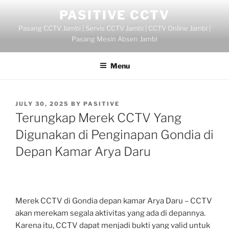
Skip
PASITIVE CCTV
to
Pasang CCTV Jambi | Servis CCTV Jambi | CCTV Online Jambi |
content
Pasang Mesin Absen Jambi
Menu
POSTED
JULY 30, 2025
BY
PASITIVE
ON
Terungkap Merek CCTV Yang
Digunakan di Penginapan Gondia di
Depan Kamar Arya Daru
Merek CCTV di Gondia depan kamar Arya Daru – CCTV
akan merekam segala aktivitas yang ada di depannya.
Karena itu, CCTV dapat menjadi bukti yang valid untuk