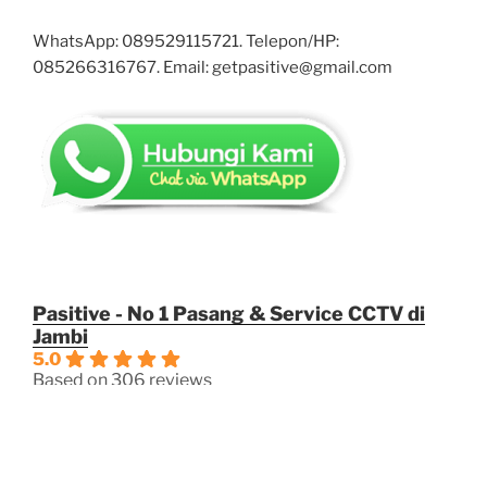
WhatsApp: 089529115721. Telepon/HP:
085266316767. Email: getpasitive@gmail.com
Pasitive - No 1 Pasang & Service CCTV di
Jambi
5.0
Based on 306 reviews
powered by
G
o
o
g
l
e
review us on