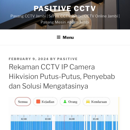
Skip
PASITIVE CCTV
to
Pasang CCTV Jambi | Servis CCTV Jambi | CCTV Online Jambi |
content
Pasang Mesin Absen Jambi
Menu
POSTED
FEBRUARY 9, 2024
BY
PASITIVE
ON
Rekaman CCTV IP Camera
Hikvision Putus-Putus, Penyebab
dan Solusi Mengatasinya