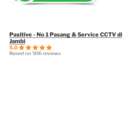
Pasitive - No 1 Pasang & Service CCTV di
Jambi
5.0
Based on 306 reviews
powered by
G
o
o
g
l
e
review us on
OPERASIOANAL
Jam Kerja
Senin – Jum’at: 08:00 – 17:00
Sabtu: 08:00 – 16:00
Minggu/Hari Besar: Tutup