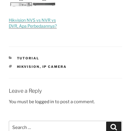
Hikvision NVS vs NVR vs
DVR, Apa Perbedaannya?
CATEGORIES
TUTORIAL
TAGS
HIKVISION
,
IP CAMERA
Leave a Reply
You must be
logged in
to post a comment.
Search
Search
for: